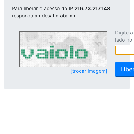
Para liberar o acesso
do IP
216.73.217.148
,
responda ao desafio abaixo.
Digite 
lado no
[trocar imagem]